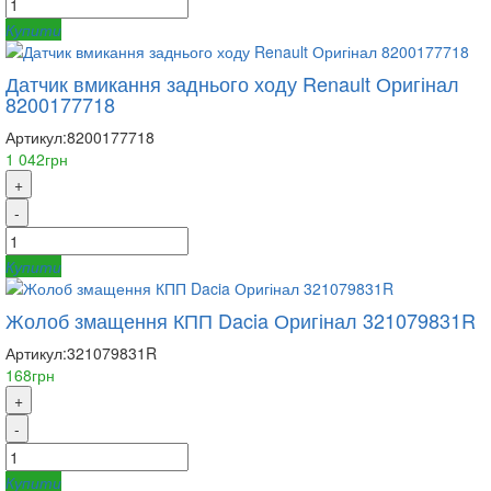
Купити
Датчик вмикання заднього ходу Renault Оригінал
8200177718
Артикул:
8200177718
1 042грн
+
-
Купити
Жолоб змащення КПП Dacia Оригінал 321079831R
Артикул:
321079831R
168грн
+
-
Купити