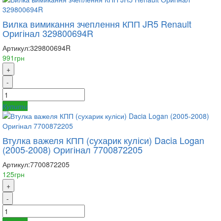
Вилка вимикання зчеплення КПП JR5 Renault
Оригінал 329800694R
Артикул:
329800694R
991грн
+
-
Купити
Втулка важеля КПП (сухарик куліси) Dacia Logan
(2005-2008) Оригінал 7700872205
Артикул:
7700872205
125грн
+
-