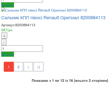
Купити
Сальник КПП півосі Renault Оригінал 8200884113
Артикул:
8200884113
587грн
+
-
Купити
1
2
>
>|
Показано з 1 по 12 із 16 (всього 2 сторінок)