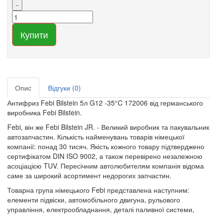
-
Купити
Опис
Відгуки (0)
Антифриз Febi Bilstein 5л G12 -35°C 172006 від германського
виробника Febi Bilstein.
Febi, він же Febi Bilstein JR. - Великий виробник та пакувальник
автозапчастин. Кількість найменувань товарів німецької
компанії: понад 30 тисяч. Якість кожного товару підтверджено
сертифікатом DIN ISO 9002, а також перевірено незалежною
асоціацією TUV. Пересічним автолюбителям компанія відома
саме за широкий асортимент недорогих запчастин.
Товарна група німецького Febi представлена ​​наступним:
елементи підвіски, автомобільного двигуна, рульового
управління, електрообладнання, деталі паливної системи,