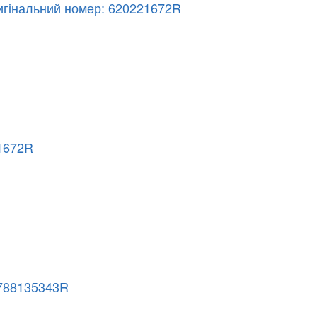
ригінальний номер: 620221672R
21672R
л 788135343R