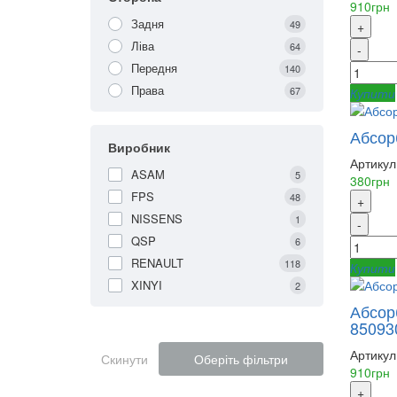
910грн
Задня
49
+
Ліва
64
-
Передня
140
Права
67
Купити
Абсор
Виробник
Артикул
ASAM
5
380грн
FPS
48
+
NISSENS
1
-
QSP
6
RENAULT
118
Купити
XINYI
2
Абсор
85093
Артикул
Скинути
Оберіть фільтри
910грн
+