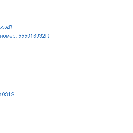
й номер: 555016932R
01031S