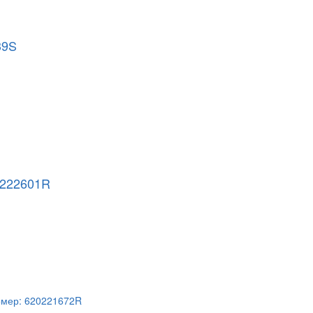
39S
0222601R