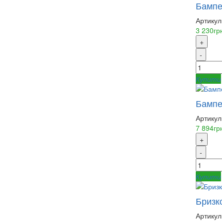
Бампер
Артикул
3 230гр
+
-
Купити
Бампер
Артикул
7 894гр
+
-
Купити
Бризко
Артикул