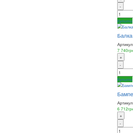
-
Купити
Балка
Артикул
7 740гр
+
-
Купити
Бампе
Артикул
6 712гр
+
-