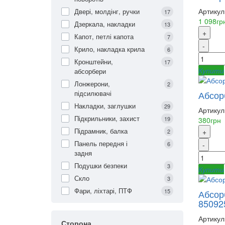
Артикул
Двері, молдінг, ручки
17
1 098гр
Дзеркала, накладки
13
+
Капот, петлі капота
7
-
Крило, накладка крила
6
Кронштейни,
17
Купити
абсорбери
Лонжерони,
2
підсилювачі
Абсор
Накладки, заглушки
29
Артикул
Підкрильники, захист
19
380грн
Підрамник, балка
+
2
Панель передня і
6
-
задня
Подушки безпеки
3
Купити
Скло
3
Фари, ліхтарі, ПТФ
15
Абсор
85092
Артикул
Сторона