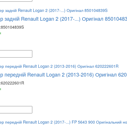
 задній Renault Logan 2 (2017-...) Оригінал 8501048
:
850104839S
н
р передній Renault Logan 2 (2013-2016) Оригінал 62
:
620222601R
н