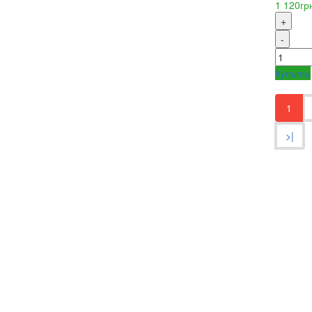
1 120гр
+
-
Купити
1
>|