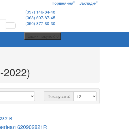
0
0
Порівняння
Закладки
(097) 146-84-48
(063) 607-87-45
(050) 877-60-30
Кошик
покупок
: 0
3-2022)
Показувати:
Оригінал 620902821R