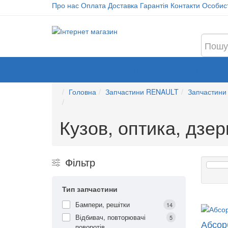
Про нас
Оплата
Доставка
Гарантія
Контакти
Особист
Запчастини RENAULT
Запчастини DACIA
Головна
Запчастини RENAULT
Запчастини 
Кузов, оптика, дзер
Фільтр
Тип запчастини
Бампери, решітки
14
Відбивач, повторювачі
5
Абсор
поворотів