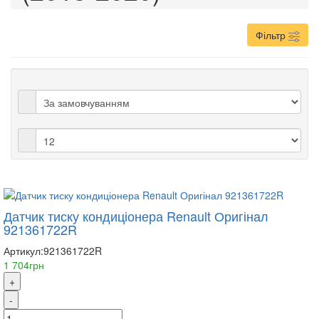
Фільтр
Датчик тиску кондиціонера Renault Оригінал
921361722R
Артикул:
921361722R
1 704грн
+
-