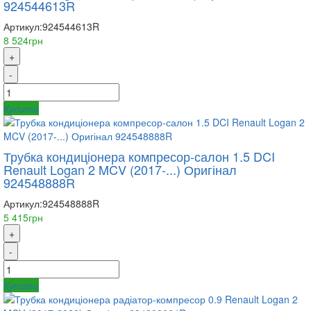
924544613R
Артикул:
924544613R
8 524грн
+
-
Купити
Трубка кондиціонера компресор-салон 1.5 DCI
Renault Logan 2 MCV (2017-...) Оригінал
924548888R
Артикул:
924548888R
5 415грн
+
-
Купити