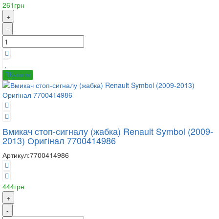
261грн
+
-
Купити
Вмикач стоп-сигналу (жабка) Renault Symbol (2009-
2013) Оригінал 7700414986
Артикул:
7700414986
444грн
+
-