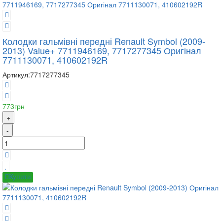
Колодки гальмівні передні Renault Symbol (2009-
2013) Value+ 7711946169, 7717277345 Оригінал
7711130071, 410602192R
Артикул:
7717277345
773грн
+
-
Купити