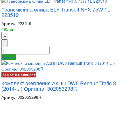
Трансмісійна олива ELF Tranself NFX 75W 1L
223519
Артикул:
223519
495грн
+
-
Купити
Немає в наявності
Комплект зчеплення АКПП DW6 Renault Trafic 3
(2014-...) Оригінал 302053298R
Артикул:
302053298R